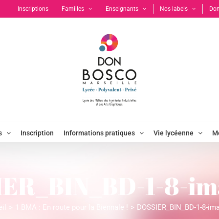
Inscriptions
Familles
Enseignants
Nos labels
Don
s
Inscription
Informations pratiques
Vie lycéenne
Mo
ER_BIN_BD-1-8-im
il
1 BMA : En route pour la Biennale !
DOSSIER_BIN_BD-1-8-ima