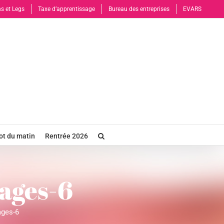
s et Legs
Taxe d’apprentissage
Bureau des entreprises
EVARS
t du matin
Rentrée 2026
ages-6
ges-6