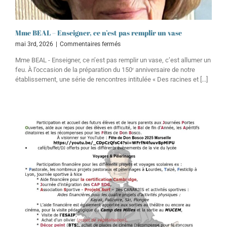
Mme BEAL – Enseigner, ce n’est pas remplir un vase
sur
mai 3rd, 2026
|
Commentaires fermés
Mme
Mme BEAL - Enseigner, ce n’est pas remplir un vase, c’est allumer un
BEAL
feu. À l’occasion de la préparation du 150ᵉ anniversaire de notre
–
établissement, une série de rencontres intitulée « Des racines et [...]
Enseigner,
ce
n’est
pas
remplir
un
vase