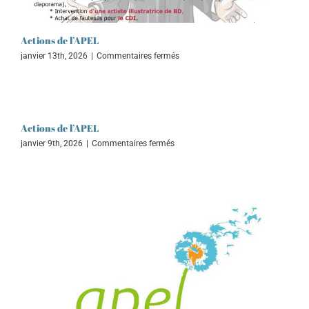
Actions de l’APEL
sur
janvier 13th, 2026
|
Commentaires fermés
Actions
de
l’APEL
Actions de l’APEL
sur
janvier 9th, 2026
|
Commentaires fermés
Actions
de
l’APEL