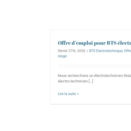
Offre d’emploi pour BTS élec
février 27th, 2026
|
BTS Electrotechnique
,
Offr
stage
Nous recherchons un électrotechnicien titula
électro-technicien [...]
Lire la suite
F
BacP
entrep