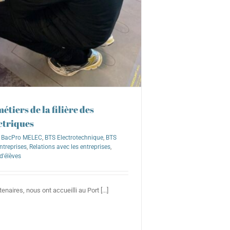
tiers de la filière des
ctriques
BacPro MELEC
,
BTS Electrotechnique
,
BTS
ntreprises
,
Relations avec les entreprises
,
d'élèves
enaires, nous ont accueilli au Port [...]