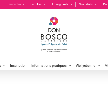
Inscriptions
Familles
Enseignants
Nos labels
Don
s
Inscription
Informations pratiques
Vie lycéenne
Mo
STRAUDO
Accueil
Bernard STRAUDO