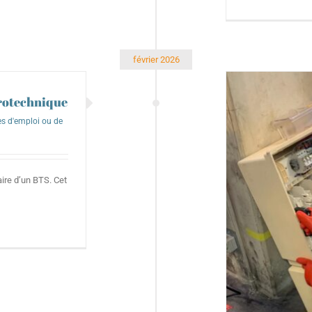
février 2026
trotechnique
es d'emploi ou de
ire d’un BTS. Cet
orum des métiers de la filière des réseaux
électriques
ro MELEC
BTS Electrotechnique
BTS MSP
Bureau des
rises
Relations avec les entreprises
Sorties et travaux
d'élèves