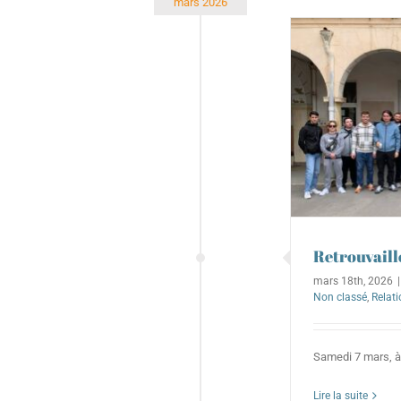
mars 2026
Retrouvailles anciens BTS
 Electrotechnique
BTS MSEF
BTS MSP
Non classé
Relations avec les entreprises
Retrouvaill
mars 18th, 2026
|
Non classé
,
Relati
Samedi 7 mars, à l
Lire la suite