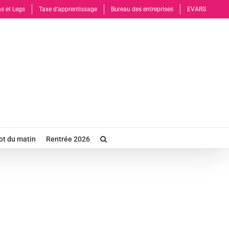
s et Legs
Taxe d’apprentissage
Bureau des entreprises
EVARS
t du matin
Rentrée 2026