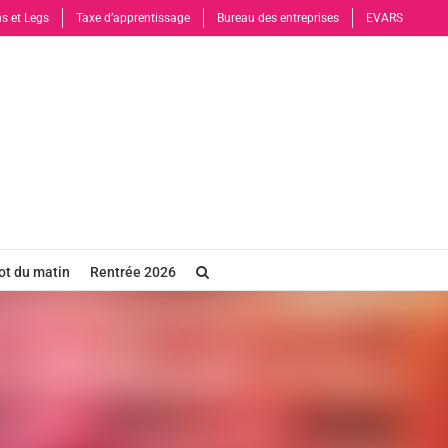
s et Legs
Taxe d’apprentissage
Bureau des entreprises
EVARS
t du matin
Rentrée 2026