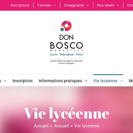
Inscriptions
Familles
Enseignants
Nos labels
Don
s
Inscription
Informations pratiques
Vie lycéenne
Mo
Vie lycéenne
Accueil
Accueil
Vie lycéenne