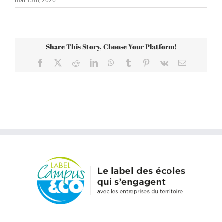
mai 13th, 2026
Share This Story, Choose Your Platform!
Facebook
X
Reddit
LinkedIn
WhatsApp
Tumblr
Pinterest
Vk
Email