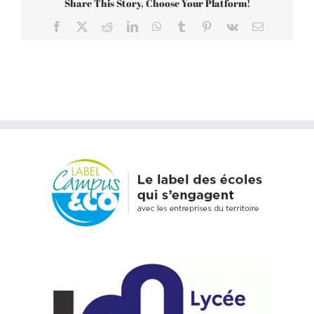
Share This Story, Choose Your Platform!
Facebook
X
Reddit
LinkedIn
WhatsApp
Tumblr
Pinterest
Vk
Email