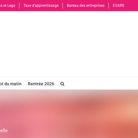
s et Legs
Taxe d’apprentissage
Bureau des entreprises
EVARS
t du matin
Rentrée 2026
elle