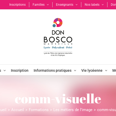
Inscriptions
Familles
Enseignants
Nos labels
Don
s
Inscription
Informations pratiques
Vie lycéenne
Mo
comm-visuelle
ueil
Accueil
Formations
Les métiers de l’image
comm-visu