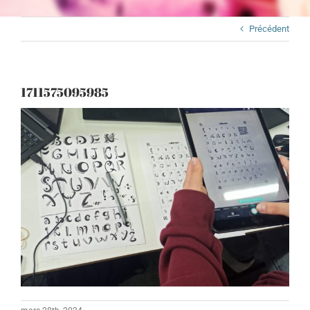
Précédent
1711575095985