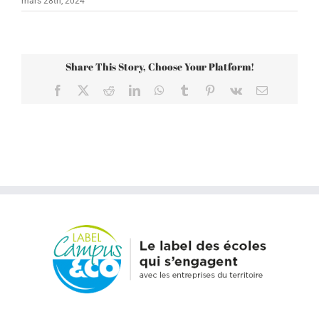
mars 28th, 2024
Share This Story, Choose Your Platform!
Facebook
X
Reddit
LinkedIn
WhatsApp
Tumblr
Pinterest
Vk
Email