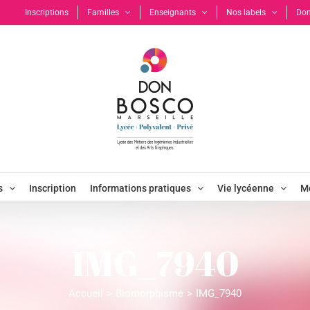
Inscriptions
Familles
Enseignants
Nos labels
Don
s
Inscription
Informations pratiques
Vie lycéenne
Mo
IMG_7940
Accueil
Biomorphisme
IMG_7940