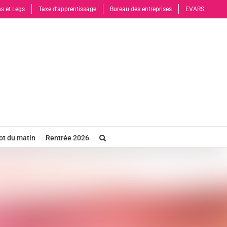
s et Legs
Taxe d’apprentissage
Bureau des entreprises
EVARS
t du matin
Rentrée 2026