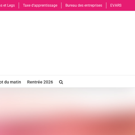
s et Legs
Taxe d’apprentissage
Bureau des entreprises
EVARS
t du matin
Rentrée 2026