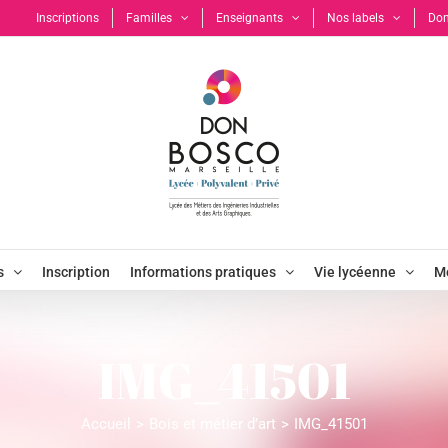
Inscriptions
Familles
Enseignants
Nos labels
Don
s
Inscription
Informations pratiques
Vie lycéenne
Mo
IMG_41501
Accueil
Bois et métier d’art
IMG_41501