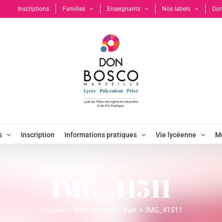
Inscriptions
Familles
Enseignants
Nos labels
Don
s
Inscription
Informations pratiques
Vie lycéenne
Mo
IMG_41511
Accueil
Bois et métier d’art
IMG_41511