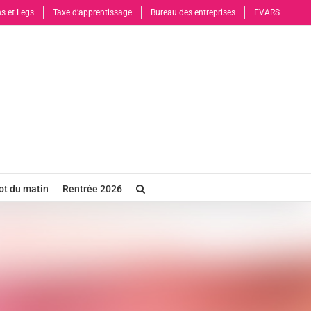
s et Legs
Taxe d’apprentissage
Bureau des entreprises
EVARS
t du matin
Rentrée 2026