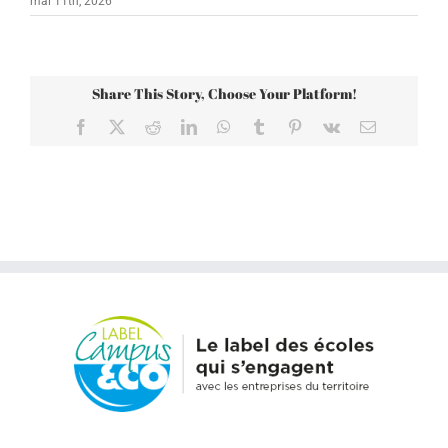
mai 11th, 2026
Share This Story, Choose Your Platform!
Facebook
X
Reddit
LinkedIn
WhatsApp
Tumblr
Pinterest
Vk
Email