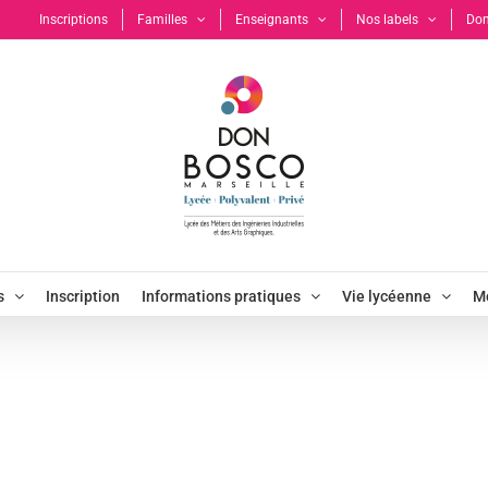
Inscriptions
Familles
Enseignants
Nos labels
Don
s
Inscription
Informations pratiques
Vie lycéenne
Mo
IMG_7248
Accueil
Bois et métier d’art
IMG_7248