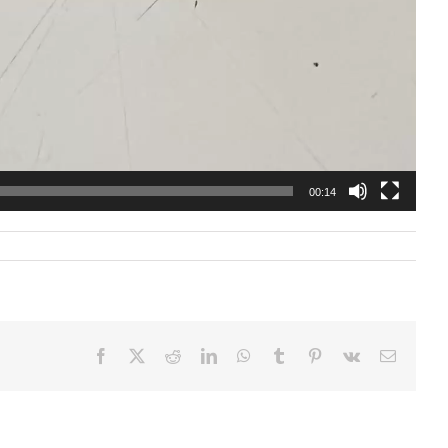
00:14
Facebook
X
Reddit
LinkedIn
WhatsApp
Tumblr
Pinterest
Vk
Email