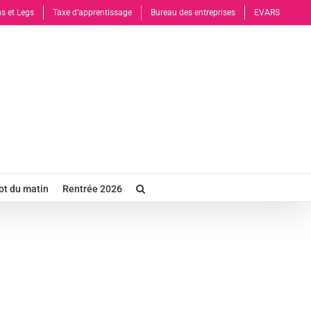
s et Legs
Taxe d’apprentissage
Bureau des entreprises
EVARS
t du matin
Rentrée 2026