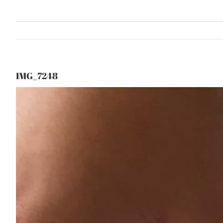
IMG_7248
Lecteur
vidéo