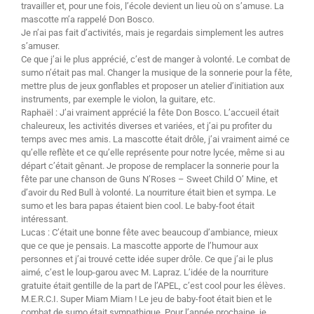
travailler et, pour une fois, l’école devient un lieu où on s’amuse. La
mascotte m’a rappelé Don Bosco.
Je n’ai pas fait d’activités, mais je regardais simplement les autres
s’amuser.
Ce que j’ai le plus apprécié, c’est de manger à volonté. Le combat de
sumo n’était pas mal. Changer la musique de la sonnerie pour la fête,
mettre plus de jeux gonflables et proposer un atelier d’initiation aux
instruments, par exemple le violon, la guitare, etc.
Raphaël : J’ai vraiment apprécié la fête Don Bosco. L’accueil était
chaleureux, les activités diverses et variées, et j’ai pu profiter du
temps avec mes amis. La mascotte était drôle, j’ai vraiment aimé ce
qu’elle reflète et ce qu’elle représente pour notre lycée, même si au
départ c’était gênant. Je propose de remplacer la sonnerie pour la
fête par une chanson de Guns N’Roses – Sweet Child O’ Mine, et
d’avoir du Red Bull à volonté. La nourriture était bien et sympa. Le
sumo et les bara papas étaient bien cool. Le baby-foot était
intéressant.
Lucas : C’était une bonne fête avec beaucoup d’ambiance, mieux
que ce que je pensais. La mascotte apporte de l’humour aux
personnes et j’ai trouvé cette idée super drôle. Ce que j’ai le plus
aimé, c’est le loup-garou avec M. Lapraz. L’idée de la nourriture
gratuite était gentille de la part de l’APEL, c’est cool pour les élèves.
M.E.R.C.I. Super Miam Miam ! Le jeu de baby-foot était bien et le
combat de sumo était sympathique. Pour l’année prochaine, je