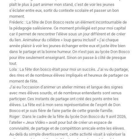
plaît le plus à part animer mon stand, c’est de voir les jeunes
s’éclater entre eux, sortir du contexte scolaire et passer un bon
moment.
Fréderic : La fête de Don Bosco reste un élément incontournable de
la pédagogie salésienne. Ce moment privilégié est pour moi capital
car il permet de rencontrer l’élève sous un jour différent et de créer
du lien. Animateur du célèbre « loup garou inclusif » j’ai chaque
année plaisir à voir les jeunes échanger entre eux et juste être bien
dans le partage et la bonne humeur. On n’est pas au lycée Don Bosco
pour être seulement enseignant. Sinon on passe à côté de presque
tout.
Lola : La fête don bosco était pour moi un succès. J’ai vu du partage,
des rires et de nombreux élèves impliqués et heureux de partager ce
moment de fête.
J’ai eu l’occasion d’animer un atelier mimes et langue des signes
avec mes élèves sourds, et de nombreux entendants sont venus
participer. Ces instants de partage ont créé des ponts entre les
élèves. La fête est à mon sens représentative de l’esprit de Don
Bosco et je suis fière de faire partie de cette grande famille.
Roger : Dans le cadre de la fête du lycée Don Bosco du 9 avril 2026,
l’atelier « Jeux Vidéo » avait pour but de créer un espace de
convivialité, de partage et de compétition amicale entre les élèves.
Au-delà du simple divertissement, cette activité visait à valoriser la