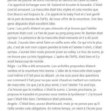
permet de passer de bons moments en dehors du cadre scolaire.
J’ai apprécié échanger avec M. Galand et écouter le karaoké. C’était
cool et amusant. La mascotte était très stylée et cela montre que
Don Bosco est toujours là. J’ai apprécié le baby-foot et c’est gentil
de la part du bureau de l’APEL de nous offrir de la nourriture. Voir des
gens déguisés était excellent idée.
Lana : Les profs étaient un peu stressés et je trouve que l’atelier
peinture était cool. Le fait de jouer au ping-pong avec M. Barbier était
sympa ! La présence de la mascotte était marrante et il a dû avoir
chaud. J’aurais bien aimé faire un selfie avec elle. Ce qui m’a le plus
plu, c’est de voir mon copain peindre la toile et l’atelier t-shirt, c’était
sympa. J’aurais bien voulu pouvoir jouer au volley. Le truc du sumo, je
ne trouve pas ça très hygiénique. L’apéro de l’APEL était bien et il y
avait beaucoup de monde.
Régis : La fête a été amusante. Les activités proposées étaient
variées et la nourriture très bonne. L’idée de la mascotte était super
cool même s’il fait peur au départ. Je me suis posé des questions
sur comment il fait pour ne pas avoir chaud en mettant un costume
de mascotte. Ce que j’ai le plus aimé, c’est l’atelier Tie and Dye.
J’ai trouvé que le meilleur, c’était le sumo. L’année prochaine, je
propose le karaoké et pourriez-vous mettre la tyrolienne ? J’ai trouvé
que c’était très bien, l’ambiance était présente.
Angelo : C’était bien, assez divertissant, mais je ne pense pas qu’il
faille rendre cela obligatoire. En même temps, on vient à l’école pour