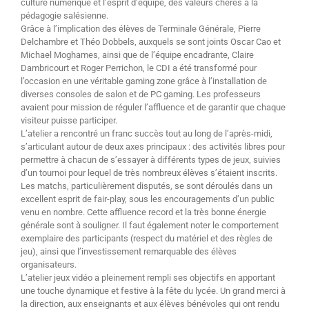
culture numérique et l’esprit d’équipe, des valeurs chères à la
pédagogie salésienne.
Grâce à l’implication des élèves de Terminale Générale, Pierre
Delchambre et Théo Dobbels, auxquels se sont joints Oscar Cao et
Michael Moghames, ainsi que de l’équipe encadrante, Claire
Dambricourt et Roger Perrichon, le CDI a été transformé pour
l’occasion en une véritable gaming zone grâce à l’installation de
diverses consoles de salon et de PC gaming. Les professeurs
avaient pour mission de réguler l’affluence et de garantir que chaque
visiteur puisse participer.
L’atelier a rencontré un franc succès tout au long de l’après-midi,
s’articulant autour de deux axes principaux : des activités libres pour
permettre à chacun de s’essayer à différents types de jeux, suivies
d’un tournoi pour lequel de très nombreux élèves s’étaient inscrits.
Les matchs, particulièrement disputés, se sont déroulés dans un
excellent esprit de fair-play, sous les encouragements d’un public
venu en nombre. Cette affluence record et la très bonne énergie
générale sont à souligner. Il faut également noter le comportement
exemplaire des participants (respect du matériel et des règles de
jeu), ainsi que l’investissement remarquable des élèves
organisateurs.
L’atelier jeux vidéo a pleinement rempli ses objectifs en apportant
une touche dynamique et festive à la fête du lycée. Un grand merci à
la direction, aux enseignants et aux élèves bénévoles qui ont rendu