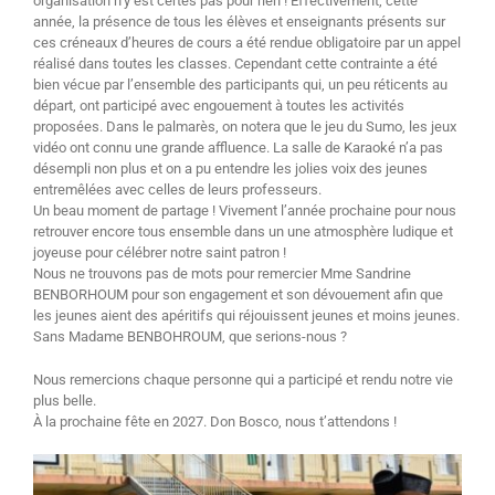
organisation n’y est certes pas pour rien ! Effectivement, cette
année, la présence de tous les élèves et enseignants présents sur
ces créneaux d’heures de cours a été rendue obligatoire par un appel
réalisé dans toutes les classes. Cependant cette contrainte a été
bien vécue par l’ensemble des participants qui, un peu réticents au
départ, ont participé avec engouement à toutes les activités
proposées. Dans le palmarès, on notera que le jeu du Sumo, les jeux
vidéo ont connu une grande affluence. La salle de Karaoké n’a pas
désempli non plus et on a pu entendre les jolies voix des jeunes
entremêlées avec celles de leurs professeurs.
Un beau moment de partage ! Vivement l’année prochaine pour nous
retrouver encore tous ensemble dans un une atmosphère ludique et
joyeuse pour célébrer notre saint patron !
Nous ne trouvons pas de mots pour remercier Mme Sandrine
BENBORHOUM pour son engagement et son dévouement afin que
les jeunes aient des apéritifs qui réjouissent jeunes et moins jeunes.
Sans Madame BENBOHROUM, que serions-nous ?
Nous remercions chaque personne qui a participé et rendu notre vie
plus belle.
À la prochaine fête en 2027. Don Bosco, nous t’attendons !