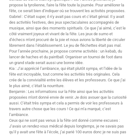
propose la tyrolienne, faire la fête toute la journée. Pour améliorer la
fête, ce serait bien d’indiquer où se trouvent les activités proposées.
Gabriel : C’était super, il n’y avait pas cours et c’était génial. Il y avait
des activités festives, des jeux spectaculaires accompagnés de
musique, ainsi que des moments spirituels. Ce que j’ai aimé, c’est le
côté vraiment joyeux et vivant de la fête. Les jeux de sumo et
d’échecs m’ont procuré de la joie et nous avions la liberté de circuler
librement dans l’établissement. Le jeu de fléchettes était pas mal.
Pour l’année prochaine, je propose comme activités : un kebab, du
lancer de haches et du paintball. Organiser un tournoi de foot dans
un grand stade serait aussi une bonne idée.
Kia : J’ai apprécié l’ambiance, qui était plutôt sympa, et l’idée de la
fête est incroyable, tout comme les activités très originales. Cela
crée de la convivialité entre les élèves et les professeurs. Ce que j’ai
le plus aimé, c’était la nourriture.
Benjamin : Les informations sur la Fête ainsi que les activités
proposées m’ont donné envie de venir. Je dois avouer que la curiosité
aussi. C’était très sympa et cela a permis de voir les professeurs à
travers autre chose que les cours ! Ce qui m’a marqué, c’est
l’ambiance.
Ceux qui ne sont pas venus à la fête ont donné comme excuses :
J’avais un rendez-vous médical depuis longtemps, je ne savais pas
qu’il y avait une fête à l’école, j’ai parié 100 euros donc je ne suis pas