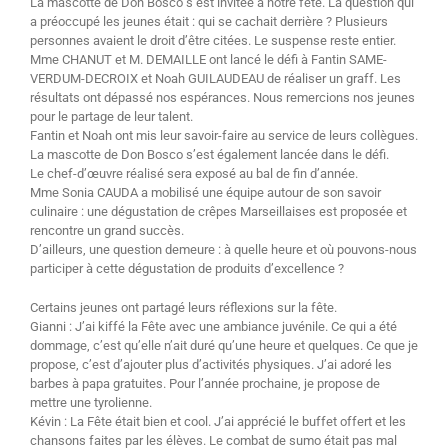
La mascotte de Don Bosco s’est invitée à notre fête. La question qui
a préoccupé les jeunes était : qui se cachait derrière ? Plusieurs
personnes avaient le droit d’être citées. Le suspense reste entier.
Mme CHANUT et M. DEMAILLE ont lancé le défi à Fantin SAME-
VERDUM-DECROIX et Noah GUILAUDEAU de réaliser un graff. Les
résultats ont dépassé nos espérances. Nous remercions nos jeunes
pour le partage de leur talent.
Fantin et Noah ont mis leur savoir-faire au service de leurs collègues.
La mascotte de Don Bosco s’est également lancée dans le défi.
Le chef-d’œuvre réalisé sera exposé au bal de fin d’année.
Mme Sonia CAUDA a mobilisé une équipe autour de son savoir
culinaire : une dégustation de crêpes Marseillaises est proposée et
rencontre un grand succès.
D’ailleurs, une question demeure : à quelle heure et où pouvons-nous
participer à cette dégustation de produits d’excellence ?
Certains jeunes ont partagé leurs réflexions sur la fête.
Gianni : J’ai kiffé la Fête avec une ambiance juvénile. Ce qui a été
dommage, c’est qu’elle n’ait duré qu’une heure et quelques. Ce que je
propose, c’est d’ajouter plus d’activités physiques. J’ai adoré les
barbes à papa gratuites. Pour l’année prochaine, je propose de
mettre une tyrolienne.
Kévin : La Fête était bien et cool. J’ai apprécié le buffet offert et les
chansons faites par les élèves. Le combat de sumo était pas mal