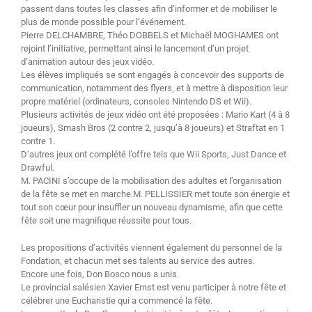
passent dans toutes les classes afin d’informer et de mobiliser le
plus de monde possible pour l’événement.
Pierre DELCHAMBRE, Théo DOBBELS et Michaël MOGHAMES ont
rejoint l’initiative, permettant ainsi le lancement d’un projet
d’animation autour des jeux vidéo.
Les élèves impliqués se sont engagés à concevoir des supports de
communication, notamment des flyers, et à mettre à disposition leur
propre matériel (ordinateurs, consoles Nintendo DS et Wii).
Plusieurs activités de jeux vidéo ont été proposées : Mario Kart (4 à 8
joueurs), Smash Bros (2 contre 2, jusqu’à 8 joueurs) et Straftat en 1
contre 1.
D’autres jeux ont complété l’offre tels que Wii Sports, Just Dance et
Drawful.
M. PACINI s’occupe de la mobilisation des adultes et l’organisation
de la fête se met en marche.M. PELLISSIER met toute son énergie et
tout son cœur pour insuffler un nouveau dynamisme, afin que cette
fête soit une magnifique réussite pour tous.
Les propositions d’activités viennent également du personnel de la
Fondation, et chacun met ses talents au service des autres.
Encore une fois, Don Bosco nous a unis.
Le provincial salésien Xavier Ernst est venu participer à notre fête et
célébrer une Eucharistie qui a commencé la fête.