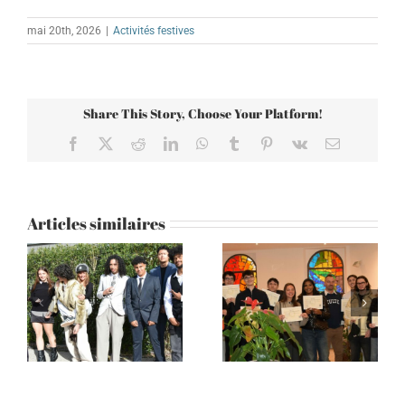
mai 20th, 2026
|
Activités festives
Share This Story, Choose Your Platform!
Facebook
X
Reddit
LinkedIn
WhatsApp
Tumblr
Pinterest
Vk
Email
Articles similaires
Remise des diplômes
Don Bosco Nice : dis-
2025
moi ton secret !