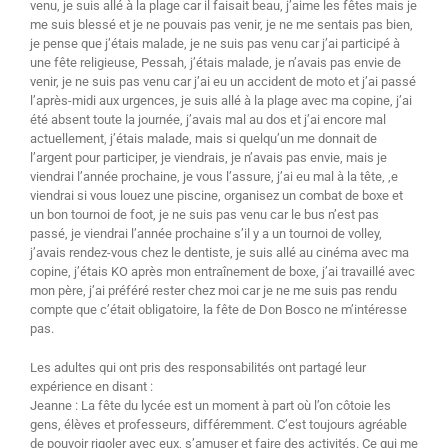
venu, je suis allé à la plage car il faisait beau, j’aime les fêtes mais je
me suis blessé et je ne pouvais pas venir, je ne me sentais pas bien,
je pense que j’étais malade, je ne suis pas venu car j’ai participé à
une fête religieuse, Pessah, j’étais malade, je n’avais pas envie de
venir, je ne suis pas venu car j’ai eu un accident de moto et j’ai passé
l’après-midi aux urgences, je suis allé à la plage avec ma copine, j’ai
été absent toute la journée, j’avais mal au dos et j’ai encore mal
actuellement, j’étais malade, mais si quelqu’un me donnait de
l’argent pour participer, je viendrais, je n’avais pas envie, mais je
viendrai l’année prochaine, je vous l’assure, j’ai eu mal à la tête, ,e
viendrai si vous louez une piscine, organisez un combat de boxe et
un bon tournoi de foot, je ne suis pas venu car le bus n’est pas
passé, je viendrai l’année prochaine s’il y a un tournoi de volley,
j’avais rendez-vous chez le dentiste, je suis allé au cinéma avec ma
copine, j’étais KO après mon entraînement de boxe, j’ai travaillé avec
mon père, j’ai préféré rester chez moi car je ne me suis pas rendu
compte que c’était obligatoire, la fête de Don Bosco ne m’intéresse
pas.
Les adultes qui ont pris des responsabilités ont partagé leur
expérience en disant :
Jeanne : La fête du lycée est un moment à part où l’on côtoie les
gens, élèves et professeurs, différemment. C’est toujours agréable
de pouvoir rigoler avec eux, s’amuser et faire des activités. Ce qui me