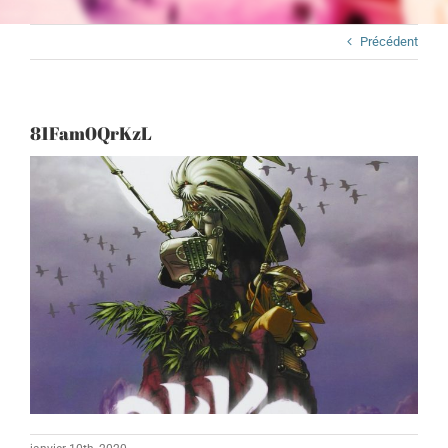
Précédent
81Fam0QrKzL