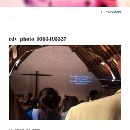
Précédent
cdv_photo_1663495327