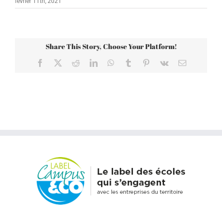
février 11th, 2021
Share This Story, Choose Your Platform!
Facebook
X
Reddit
LinkedIn
WhatsApp
Tumblr
Pinterest
Vk
Email