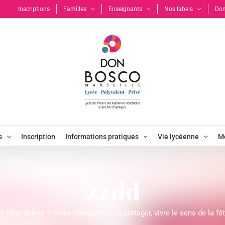
Inscriptions
Familles
Enseignants
Nos labels
Don
s
Inscription
Informations pratiques
Vie lycéenne
Mo
zzdd
Chandeleur – Vivre l’inespéré, tout partager, vivre le sens de la fê