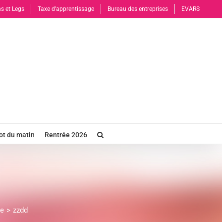
s et Legs
Taxe d’apprentissage
Bureau des entreprises
EVARS
t du matin
Rentrée 2026
te
zzdd