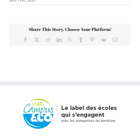
avril 19th, 2020
Share This Story, Choose Your Platform!
Facebook
X
Reddit
LinkedIn
WhatsApp
Tumblr
Pinterest
Vk
Email