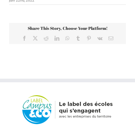
juin 22nd, 2022
Share This Story, Choose Your Platform!
Facebook
X
Reddit
LinkedIn
WhatsApp
Tumblr
Pinterest
Vk
Email