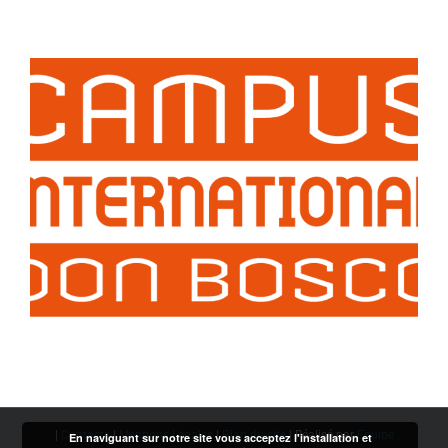
|
Contacts
|
Mentions Légales
|
Plan du site
| Réalisé par
Equipe
En naviguant sur notre site vous acceptez l'installation et