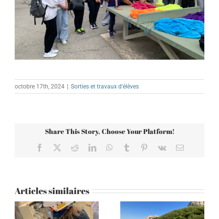
octobre 17th, 2024
|
Sorties et travaux d'élèves
Share This Story, Choose Your Platform!
Facebook
X
Reddit
LinkedIn
WhatsApp
Tumblr
Pinterest
Vk
Email
Articles similaires
Quelques