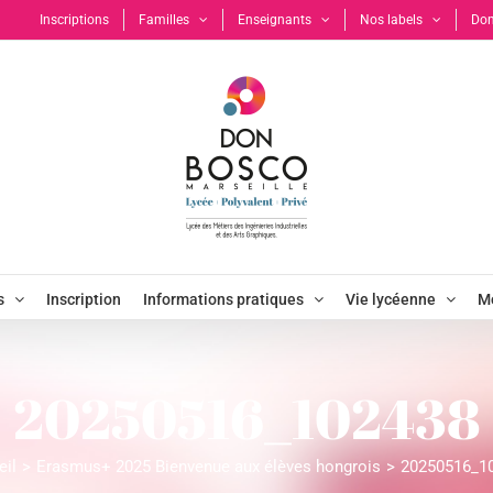
Inscriptions
Familles
Enseignants
Nos labels
Don
s
Inscription
Informations pratiques
Vie lycéenne
Mo
20250516_102438
eil
Erasmus+ 2025 Bienvenue aux élèves hongrois
20250516_1