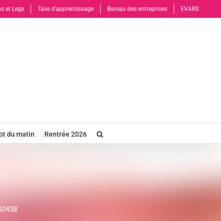
s et Legs
Taxe d’apprentissage
Bureau des entreprises
EVARS
t du matin
Rentrée 2026
02438