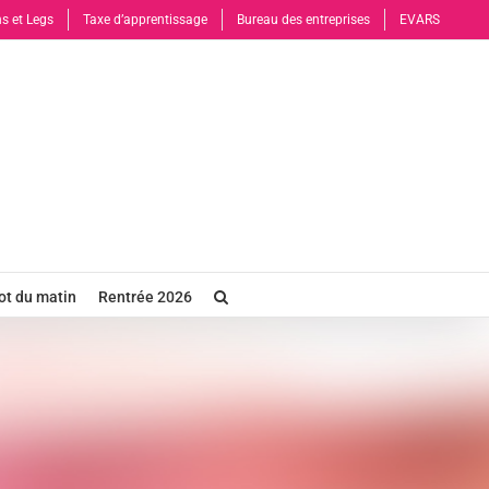
s et Legs
Taxe d’apprentissage
Bureau des entreprises
EVARS
t du matin
Rentrée 2026