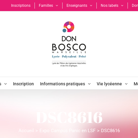
Inscriptions
Familles
Enseignants
Nos labels
Don
s
Inscription
Informations pratiques
Vie lycéenne
Mo
DSC8616
Accueil
Expo Campus Panic en LSF
DSC8616