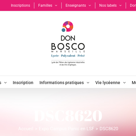
Inscriptions
Familles
Enseignants
Nos labels
Don
s
Inscription
Informations pratiques
Vie lycéenne
Mo
DSC8620
Accueil
Expo Campus Panic en LSF
DSC8620