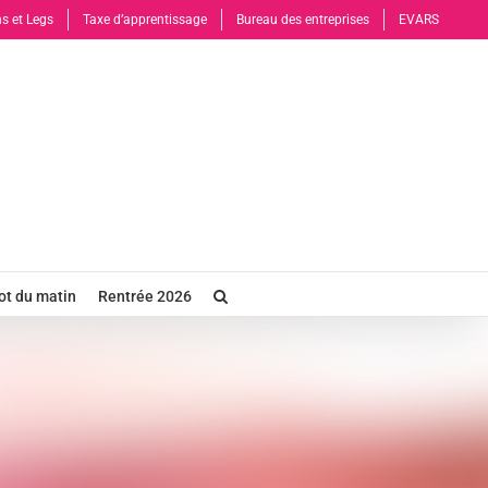
s et Legs
Taxe d’apprentissage
Bureau des entreprises
EVARS
t du matin
Rentrée 2026