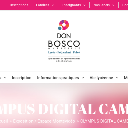
Inscriptions
Familles
Enseignants
Nos labels
Don
s
Inscription
Informations pratiques
Vie lycéenne
Mo
MPUS DIGITAL CA
ueil
Exposition / Espace Montévidéo
OLYMPUS DIGITAL CAM