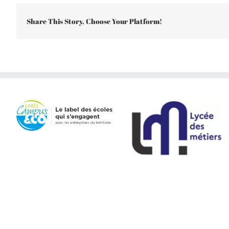
Share This Story, Choose Your Platform!
|
Contacts
|
Mentions Légales
|
Plan du site
| Réalisé par
Equipe d'enseignant