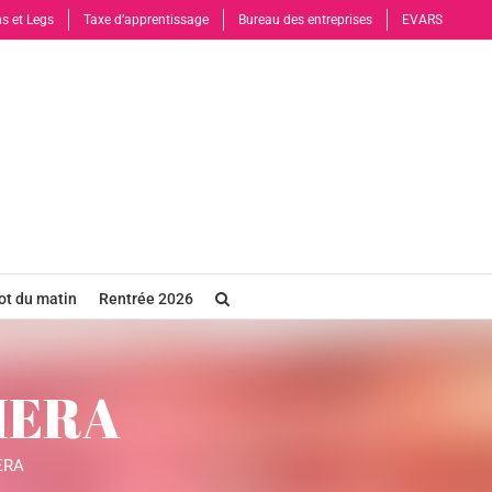
s et Legs
Taxe d’apprentissage
Bureau des entreprises
EVARS
t du matin
Rentrée 2026
MERA
ERA