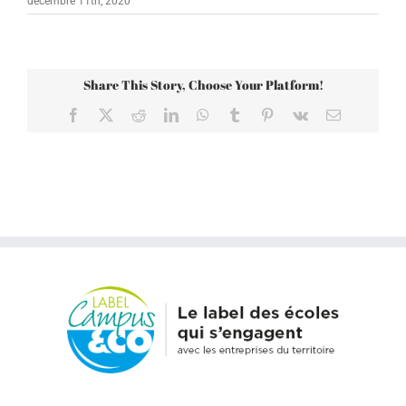
décembre 11th, 2020
Share This Story, Choose Your Platform!
Facebook
X
Reddit
LinkedIn
WhatsApp
Tumblr
Pinterest
Vk
Email