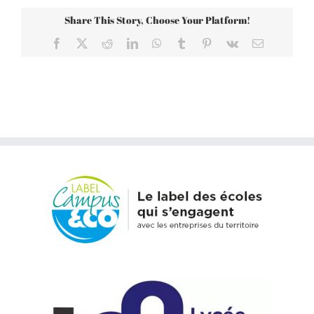
Share This Story, Choose Your Platform!
Facebook
X
Reddit
LinkedIn
WhatsApp
Tumblr
Pinterest
Vk
Email