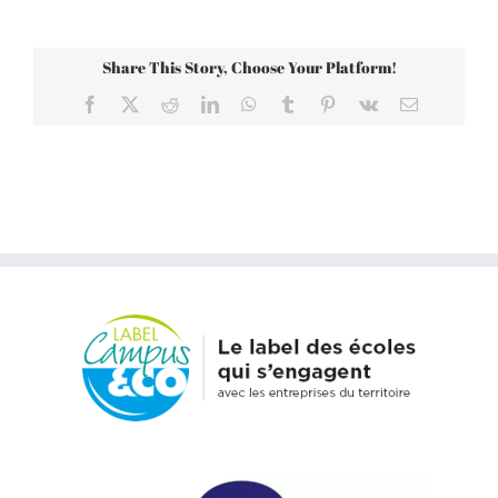
Share This Story, Choose Your Platform!
Facebook
X
Reddit
LinkedIn
WhatsApp
Tumblr
Pinterest
Vk
Email