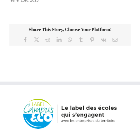
février 23rd, 2023
Share This Story, Choose Your Platform!
Facebook
X
Reddit
LinkedIn
WhatsApp
Tumblr
Pinterest
Vk
Email