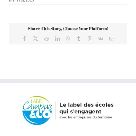
mai 11th, 2025
Share This Story, Choose Your Platform!
Facebook
X
Reddit
LinkedIn
WhatsApp
Tumblr
Pinterest
Vk
Email