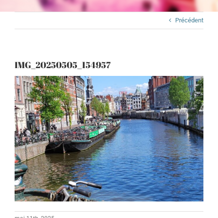
Précédent
IMG_20250505_154957