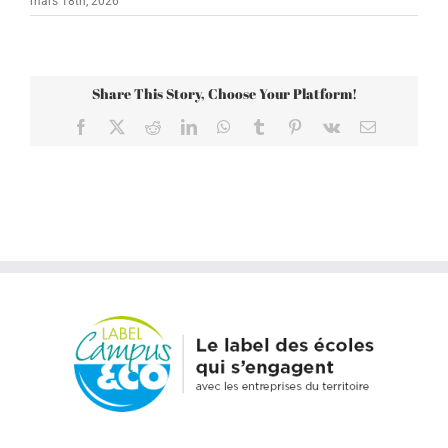
mars 18th, 2026
Share This Story, Choose Your Platform!
Facebook
X
Reddit
LinkedIn
WhatsApp
Tumblr
Pinterest
Vk
Email