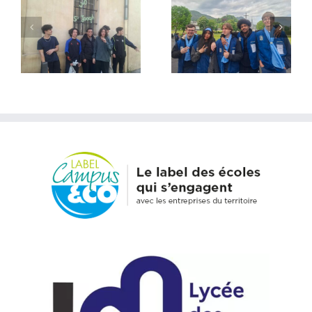
Lourdes 2026 – Une
Rencontre avec
expérience
Frère Luc de Taizé –
incroyable et
Tout quitter
extraordinaire