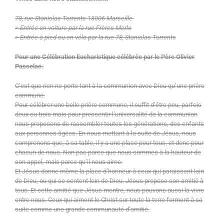
78, rue Stanislas Torrents 13006 Marseille
> Entrée en voiture par la rue Frères Merlo
> Entrée à pied ou en vélo par la rue 78, Stanislas Torrents
Pour une Célébration Eucharistique célébrée par le Père Olivier
Passelac.
C’est que rien ne porte tant à la communion avec Dieu qu’une prière
commune.
Pour célébrer une belle prière commune, il suffit d’être peu, parfois
deux ou trois mais pour pressentir l’universalité de la communion
nous proposons de rassembler toutes les générations, des enfants
aux personnes âgées. En nous mettant à la suite de Jésus, nous
comprenons que, à sa table, il y a une place pour tous, et donc pour
chacun de nous. Non pas parce que nous sommes à la hauteur de
son appel, mais parce qu’il nous aime.
Et Jésus donne même la place d’honneur à ceux qui paraissent loin
de Dieu, ou qui se sentent loin de Dieu. Jésus propose son amitié à
tous. Et cette amitié que Jésus montre, nous pouvons aussi la vivre
entre nous. Ceux qui aiment le Christ sur toute la terre forment à sa
suite comme une grande communauté d’amitié.