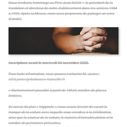
Nous rendrons hommage au Père Jean KOCH – le président de la
Fondation et directeur de notre établissement dans les années 1984
à 1999. Après la Messe, nous vous proposons de partager un verre
d’amitié.
Inscriptions avant le mercredi 04 novembre 2020.
Pour toute information, vous pouvez contacter M. Janiec :
rafal.janiec@donbosco-marseille.fr
> Stationnement possible à partir de 18h20, nombre de places
limitées.
En raison du plan « Vigipirate », nous avons besoin de savoir la
marque de la voiture avec laquelle vous viendrez à la Célébration,
ainsi que la couleur de la voiture,
le numéro d’immatriculation et le
nombre de personnes présentes.