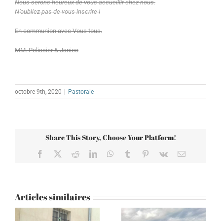
Nous serons heureux de vous accueillir chez nous.
N’oubliez pas de vous inscrire !
En communion avec Vous tous.
MM. Pelissier & Janiec
octobre 9th, 2020
|
Pastorale
Share This Story, Choose Your Platform!
Facebook
X
Reddit
LinkedIn
WhatsApp
Tumblr
Pinterest
Vk
Email
Articles similaires