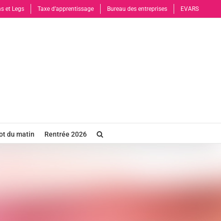
s et Legs
Taxe d’apprentissage
Bureau des entreprises
EVARS
t du matin
Rentrée 2026