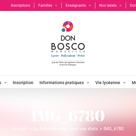
Inscriptions
Familles
Enseignants
Nos labels
Don
s
Inscription
Informations pratiques
Vie lycéenne
Mo
IMG_6780
Accueil
La Joconde dans tous ses états
IMG_6780