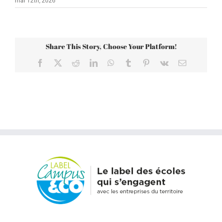
mai 12th, 2026
Share This Story, Choose Your Platform!
Facebook
X
Reddit
LinkedIn
WhatsApp
Tumblr
Pinterest
Vk
Email