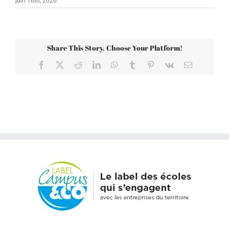
juin 16th, 2026
Share This Story, Choose Your Platform!
Facebook
X
Reddit
LinkedIn
WhatsApp
Tumblr
Pinterest
Vk
Email