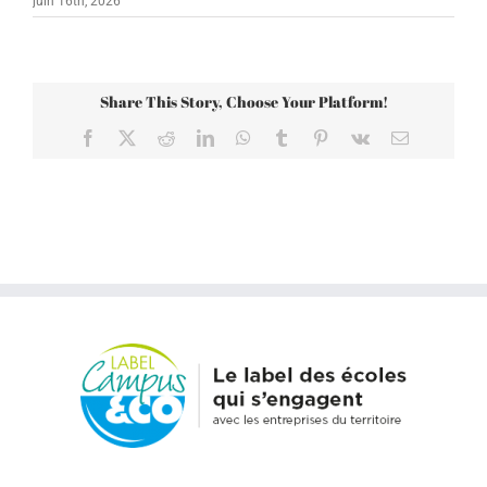
juin 16th, 2026
Share This Story, Choose Your Platform!
Facebook
X
Reddit
LinkedIn
WhatsApp
Tumblr
Pinterest
Vk
Email