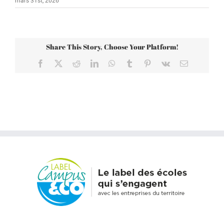
mars 31st, 2026
Share This Story, Choose Your Platform!
Facebook
X
Reddit
LinkedIn
WhatsApp
Tumblr
Pinterest
Vk
Email