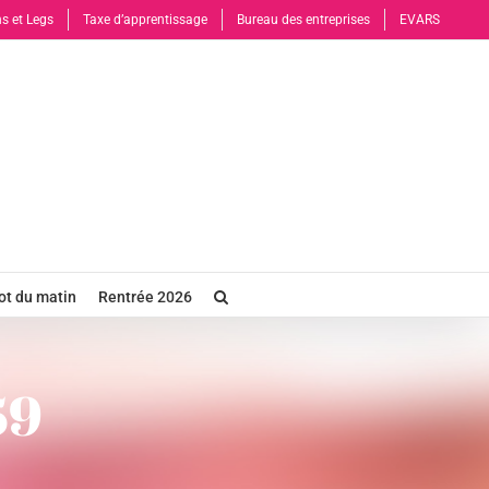
s et Legs
Taxe d’apprentissage
Bureau des entreprises
EVARS
t du matin
Rentrée 2026
59