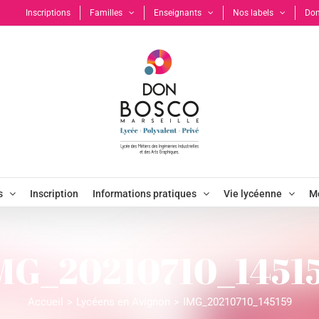
Inscriptions
Familles
Enseignants
Nos labels
Don
s
Inscription
Informations pratiques
Vie lycéenne
Mo
MG_20210710_1451
Accueil
Lycéens en Avignon
IMG_20210710_145159