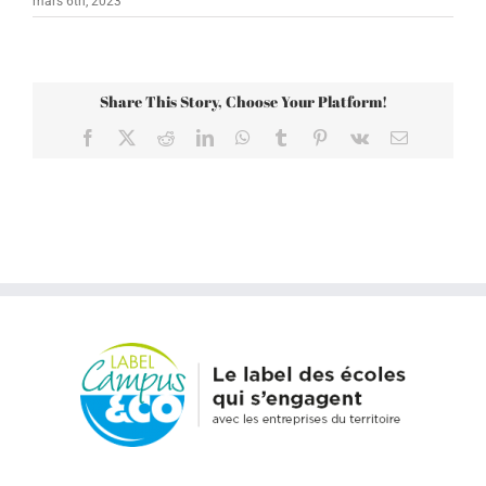
mars 6th, 2023
Share This Story, Choose Your Platform!
Facebook
X
Reddit
LinkedIn
WhatsApp
Tumblr
Pinterest
Vk
Email