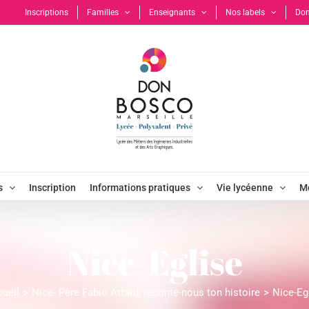
Inscriptions
Familles
Enseignants
Nos labels
Don
s
Inscription
Informations pratiques
Vie lycéenne
Mo
Nice-Eglise
ueil
Nice- Père Fabio Attard, raconte-nous ton histoire
Nice-Eg