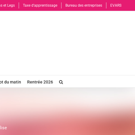
s et Legs
Taxe d’apprentissage
Bureau des entreprises
EVARS
t du matin
Rentrée 2026
lise