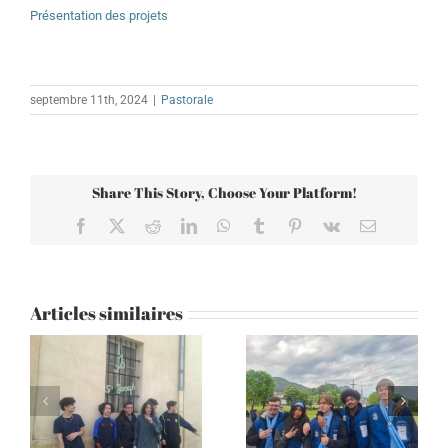
Présentation des projets
septembre 11th, 2024
|
Pastorale
Share This Story, Choose Your Platform!
Facebook
X
Reddit
LinkedIn
WhatsApp
Tumblr
Pinterest
Vk
Email
Articles similaires
Lourdes 2026 – Une
Rencontre avec
expérience
Frère Luc de Taizé –
incroyable et
Tout quitter