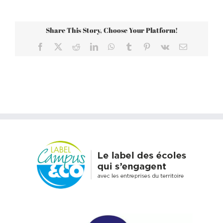
Share This Story, Choose Your Platform!
Facebook
X
Reddit
LinkedIn
WhatsApp
Tumblr
Pinterest
Vk
Email