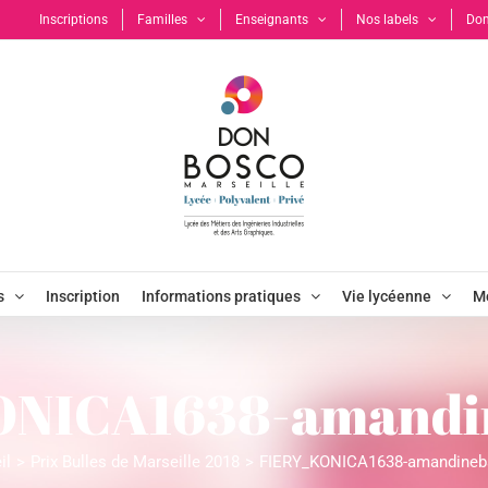
Inscriptions
Familles
Enseignants
Nos labels
Don
s
Inscription
Informations pratiques
Vie lycéenne
Mo
NICA1638-amandi
il
Prix Bulles de Marseille 2018
FIERY_KONICA1638-amandineb