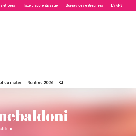
s et Legs
Taxe d’apprentissage
Bureau des entreprises
EVARS
t du matin
Rentrée 2026
nebaldoni
aldoni