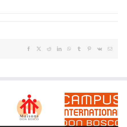
Facebook
X
Reddit
LinkedIn
WhatsApp
Tumblr
Pinterest
Vk
Email