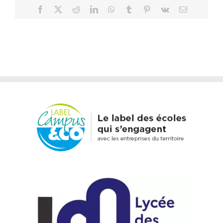
Facebook
X
Reddit
LinkedIn
WhatsApp
Tumblr
Pinterest
Vk
Email