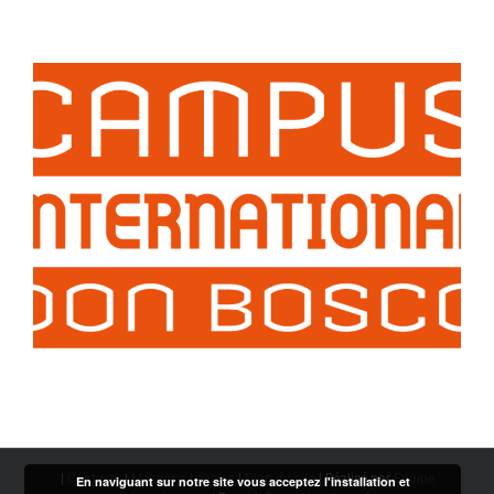
|
Contacts
|
Mentions Légales
|
Plan du site
| Réalisé par
Equipe
En naviguant sur notre site vous acceptez l'installation et