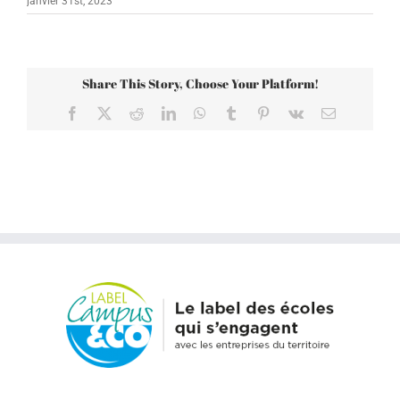
janvier 31st, 2023
Share This Story, Choose Your Platform!
Facebook
X
Reddit
LinkedIn
WhatsApp
Tumblr
Pinterest
Vk
Email