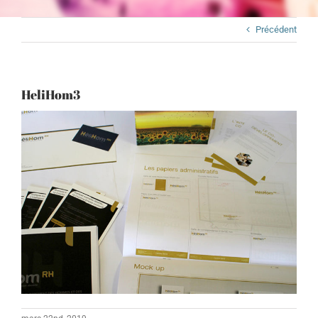
Précédent
HeliHom3