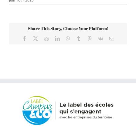
juin 16th, 2026
Share This Story, Choose Your Platform!
Facebook
X
Reddit
LinkedIn
WhatsApp
Tumblr
Pinterest
Vk
Email