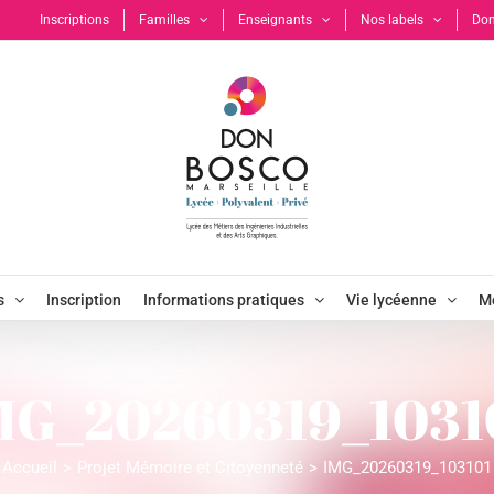
Inscriptions
Familles
Enseignants
Nos labels
Don
s
Inscription
Informations pratiques
Vie lycéenne
Mo
MG_20260319_1031
Accueil
Projet Mémoire et Citoyenneté
IMG_20260319_103101