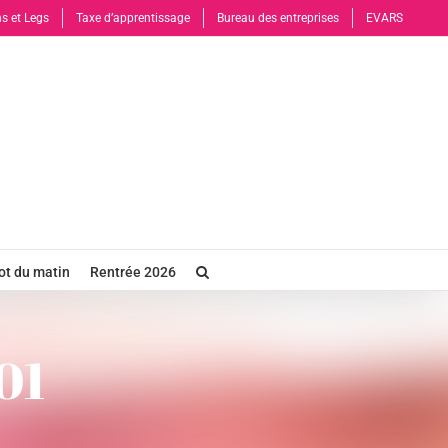
s et Legs
Taxe d’apprentissage
Bureau des entreprises
EVARS
t du matin
Rentrée 2026
01