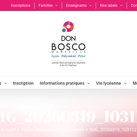
Inscriptions
Familles
Enseignants
Nos labels
Don
s
Inscription
Informations pratiques
Vie lycéenne
Mo
MG_20260319_1031
Accueil
Projet Mémoire et Citoyenneté
IMG_20260319_103112