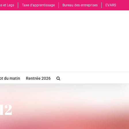
s et Legs
Taxe d’apprentissage
Bureau des entreprises
EVARS
t du matin
Rentrée 2026
12