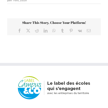
juin 16th, 2026
Share This Story, Choose Your Platform!
Facebook
X
Reddit
LinkedIn
WhatsApp
Tumblr
Pinterest
Vk
Email